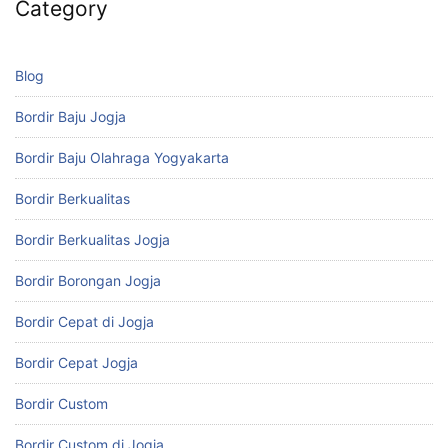
Category
Blog
Bordir Baju Jogja
Bordir Baju Olahraga Yogyakarta
Bordir Berkualitas
Bordir Berkualitas Jogja
Bordir Borongan Jogja
Bordir Cepat di Jogja
Bordir Cepat Jogja
Bordir Custom
Bordir Custom di Jogja