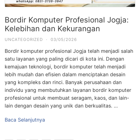
Bordir Komputer Profesional Jogja:
Kelebihan dan Kekurangan
UNCATEGORIZED
·
03/05/2026
Bordir komputer profesional Jogja telah menjadi salah
satu layanan yang paling dicari di kota ini. Dengan
kemajuan teknologi, bordir komputer telah menjadi
lebih mudah dan efisien dalam menciptakan desain
yang kompleks dan rinci. Banyak perusahaan dan
individu yang membutuhkan layanan bordir komputer
profesional untuk membuat seragam, kaos, dan lain-
lain dengan desain yang unik dan berkualitas. …
Baca Selanjutnya