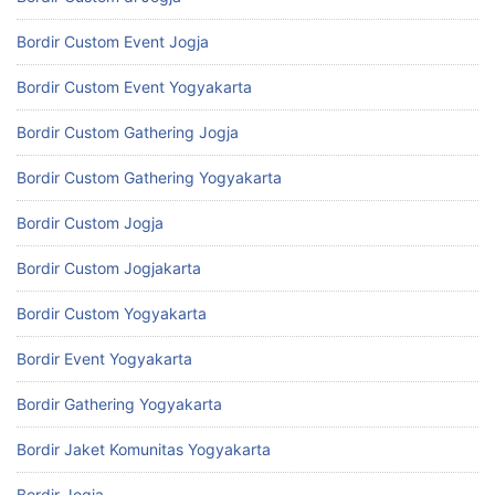
Bordir Custom Event Jogja
Bordir Custom Event Yogyakarta
Bordir Custom Gathering Jogja
Bordir Custom Gathering Yogyakarta
Bordir Custom Jogja
Bordir Custom Jogjakarta
Bordir Custom Yogyakarta
Bordir Event Yogyakarta
Bordir Gathering Yogyakarta
Bordir Jaket Komunitas Yogyakarta
Bordir Jogja