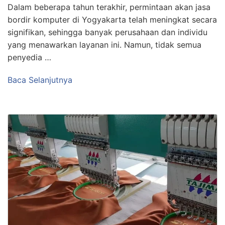
Dalam beberapa tahun terakhir, permintaan akan jasa
bordir komputer di Yogyakarta telah meningkat secara
signifikan, sehingga banyak perusahaan dan individu
yang menawarkan layanan ini. Namun, tidak semua
penyedia …
Baca Selanjutnya