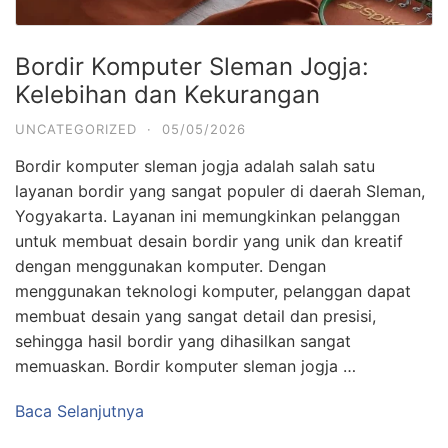
Bordir Komputer Sleman Jogja:
Kelebihan dan Kekurangan
UNCATEGORIZED
·
05/05/2026
Bordir komputer sleman jogja adalah salah satu
layanan bordir yang sangat populer di daerah Sleman,
Yogyakarta. Layanan ini memungkinkan pelanggan
untuk membuat desain bordir yang unik dan kreatif
dengan menggunakan komputer. Dengan
menggunakan teknologi komputer, pelanggan dapat
membuat desain yang sangat detail dan presisi,
sehingga hasil bordir yang dihasilkan sangat
memuaskan. Bordir komputer sleman jogja …
Baca Selanjutnya