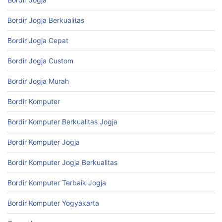
Bordir Jogja Berkualitas
Bordir Jogja Cepat
Bordir Jogja Custom
Bordir Jogja Murah
Bordir Komputer
Bordir Komputer Berkualitas Jogja
Bordir Komputer Jogja
Bordir Komputer Jogja Berkualitas
Bordir Komputer Terbaik Jogja
Bordir Komputer Yogyakarta