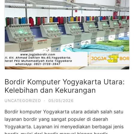
Bordir Komputer Yogyakarta Utara:
Kelebihan dan Kekurangan
UNCATEGORIZED
·
05/05/2026
Bordir komputer Yogyakarta utara adalah salah satu
layanan bordir yang sangat populer di daerah
Yogyakarta. Layanan ini menyediakan berbagai jenis