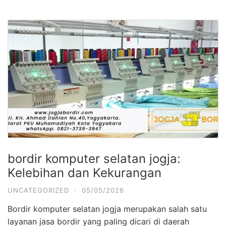
bordir komputer selatan jogja:
Kelebihan dan Kekurangan
UNCATEGORIZED
·
05/05/2026
Bordir komputer selatan jogja merupakan salah satu
layanan jasa bordir yang paling dicari di daerah