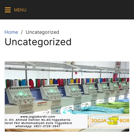
Skip
MENU
to
content
Home
Uncategorized
Uncategorized