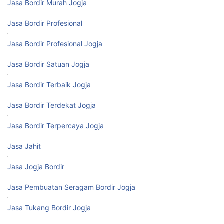
Jasa Bordir Murah Jogja
Jasa Bordir Profesional
Jasa Bordir Profesional Jogja
Jasa Bordir Satuan Jogja
Jasa Bordir Terbaik Jogja
Jasa Bordir Terdekat Jogja
Jasa Bordir Terpercaya Jogja
Jasa Jahit
Jasa Jogja Bordir
Jasa Pembuatan Seragam Bordir Jogja
Jasa Tukang Bordir Jogja